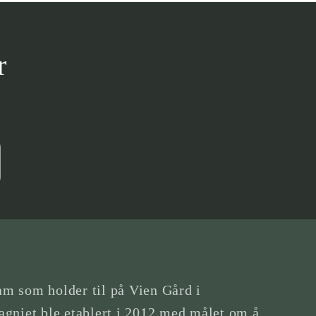
r
am som holder til på Vien Gård i
gniet ble etablert i 2012 med målet om å