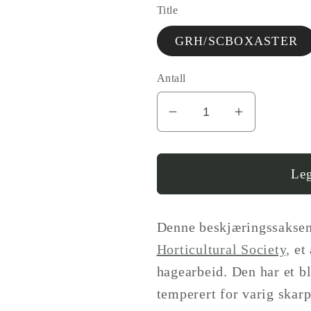
Title
GRH/SCBOXASTER
Antall
I18n
Øk
Error:
antallet
Missing
for
interpolation
BB
Leg
value
Asters
&quot;produkt&quot
sekatør
for
-
Denne beskjæringssaksen 
&quot;Reduser
hagesaks
Horticultural Society,
et 
antall
(Secateur
hagearbeid. Den har et bl
for
temperert for varig ska
{{