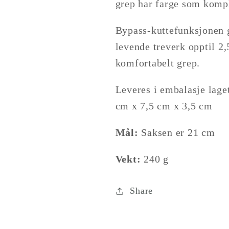
grep har farge som komp
produkt
}}&quot;
Bypass-kuttefunksjonen g
levende treverk opptil 2
komfortabelt grep.
Leveres i embalasje laget
cm x 7,5 cm x 3,5 cm
Mål:
Saksen er 21 cm
Vekt:
240 g
Share