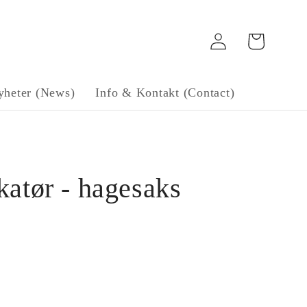
Log
Handlekurv
in
yheter (News)
Info & Kontakt (Contact)
katør - hagesaks