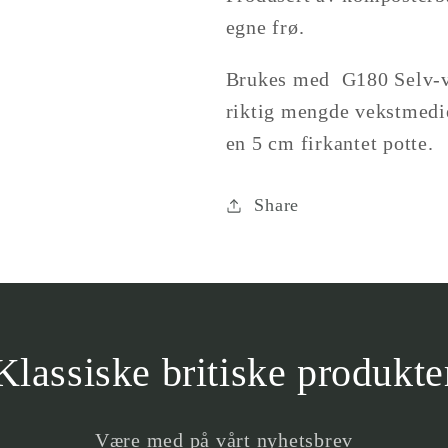
produkt
pellets)
egne frø.
}}&quot;
Brukes med G180 Selv-va
riktig mengde vekstmedier
en 5 cm firkantet potte.
Share
Klassiske britiske produkte
Være med på vårt nyhetsbrev