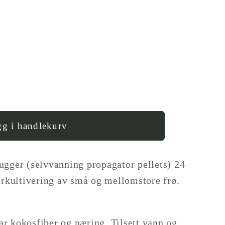
g i handlekurv
;
ugger (selvvanning propagator pellets) 24
forkultivering av små og mellomstore frø.
.
r
r kokosfiber og næring. Tilsett vann og