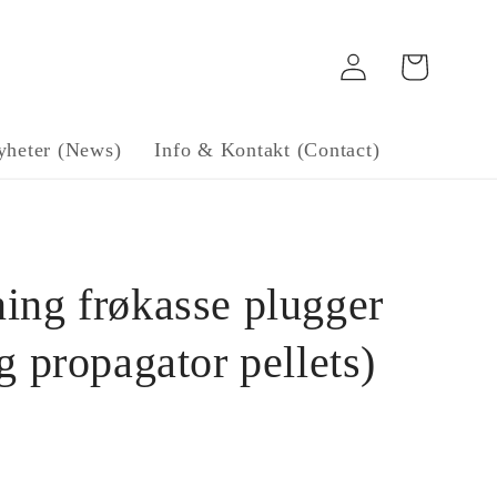
Log
Handlekurv
in
yheter (News)
Info & Kontakt (Contact)
ing frøkasse plugger
g propagator pellets)