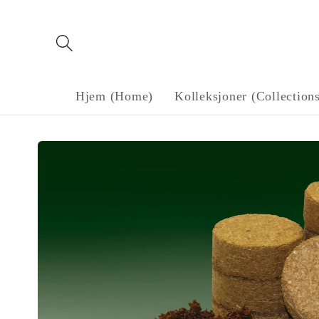
Gå til
innholdet
Hjem (Home)
Kolleksjoner (Collection
Gå til
produktinformasjon