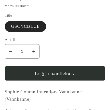
pris
Moms inkludert.
Title
GSC/ICBLUE
Antall
I18n
Øk
Error:
antallet
Missing
for
interpolation
SC
Legg i handlekurv
value
Innendørs
&quot;produkt&quot;
vannkanne
Sophie Conran Innendørs Vannkanne
for
-
&quot;Reduser
lys
(Vannkanne)
antall
blå