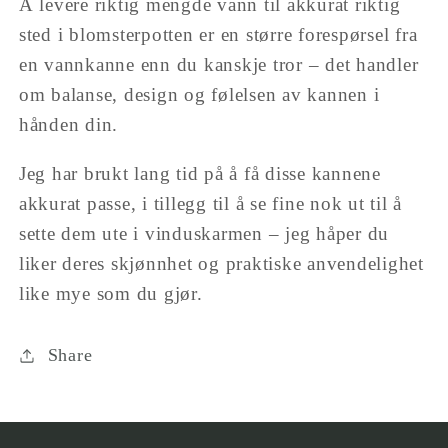
for
(Watering
Å levere riktig mengde vann til akkurat riktig
{{
can)
sted i blomsterpotten er en større forespørsel fra
produkt
en vannkanne enn du kanskje tror – det handler
}}&quot;
om balanse, design og følelsen av kannen i
hånden din.
Jeg har brukt lang tid på å få disse kannene
akkurat passe, i tillegg til å se fine nok ut til å
sette dem ute i vinduskarmen – jeg håper du
liker deres skjønnhet og praktiske anvendelighet
like mye som du gjør.
Share