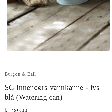
Open
media
1
in
modal
Burgon & Ball
SC Innendørs vannkanne - lys
blå (Watering can)
Vanlig
kr 490,00